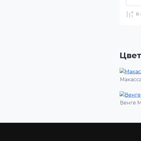
К
Цве
Макасс
Венге 