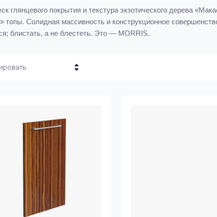
еск глянцевого покрытия и текстура экзотического дерева «Мак
 топы. Солидная массивность и конструкционное совершенство.
ся; блистать, а не блестеть. Это — MORRIS.
ировать
Цена - убывание
Цена - возрастание
Название - Я-А
Название - А-Я