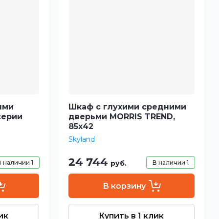
ыми
Шкаф с глухими средними
серии
дверьми MORRIS TREND,
85х42
Skyland
24 744
В наличии
1
руб.
В наличии
1
В корзину
ик
Купить в 1 клик