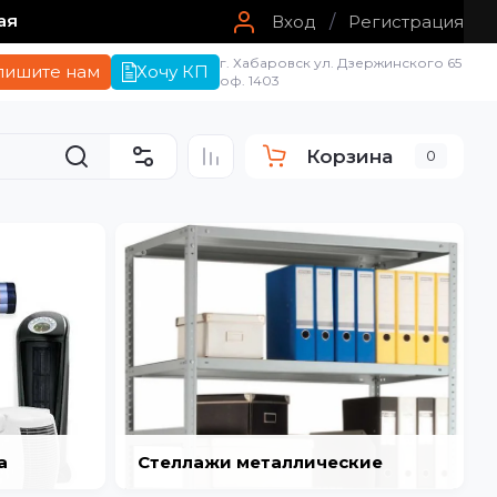
ая
Вход
/
Регистрация
г. Хабаровск ул. Дзержинского 65
пишите нам
Хочу КП
оф. 1403
Корзина
0
а
Стеллажи металлические