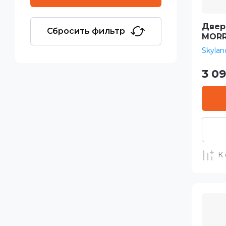
Двер
Сбросить фильтр
MORR
Skylan
3 0
К