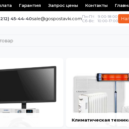
плата
Гарантия
Запрос цены
Контакты
Главн
Пн-Пт:
9:00-18:00
4212) 45-44-40
sale@gospostavki.com
На
Сб-Вс:
10:00-17:00
Климатическая техник