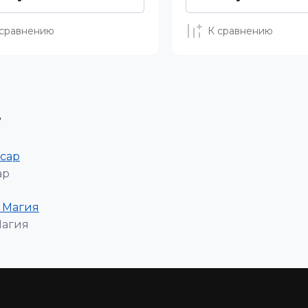
 сравнению
К сравнению
т
ар
Магия