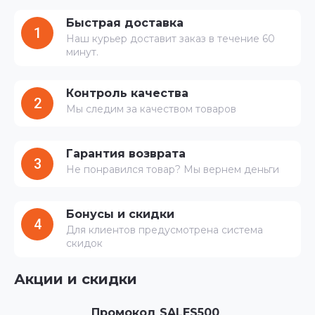
Быстрая доставка
1
Наш курьер доставит заказ в течение 60
минут.
Контроль качества
2
Мы следим за качеством товаров
Гарантия возврата
3
Не понравился товар? Мы вернем деньги
Бонусы и скидки
4
Для клиентов предусмотрена система
скидок
Акции и скидки
Промокод SALES500