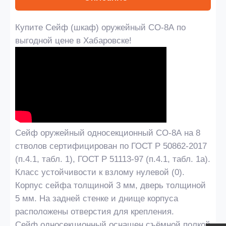
Купите Сейф (шкаф) оружейный СО-8А по
выгодной цене в Хабаровске!
Сейф оружейный односекционный СО-8А на 8
стволов сертифицирован по ГОСТ Р 50862-2017
(п.4.1, табл. 1), ГОСТ Р 51113-97 (п.4.1, табл. 1а).
Класс устойчивости к взлому нулевой (0).
Корпус сейфа толщиной 3 мм, дверь толщиной
5 мм. На задней стенке и днище корпуса
расположены отверстия для крепления.
Сейф односекционный оснащен съёмной полкой