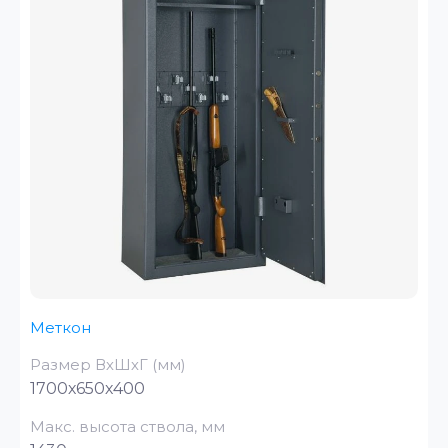
Меткон
Размер ВхШхГ (мм)
1700х650х400
Макс. высота ствола, мм