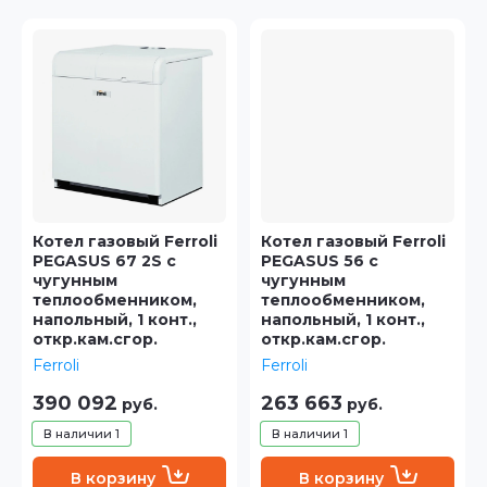
Цена - убывание
Цена - возрастание
Название - Я-А
Название - А-Я
Котел газовый Ferroli
Котел газовый Ferroli
PEGASUS 67 2S с
PEGASUS 56 с
чугунным
чугунным
теплообменником,
теплообменником,
напольный, 1 конт.,
напольный, 1 конт.,
откр.кам.сгор.
откр.кам.сгор.
Ferroli
Ferroli
390 092
263 663
руб.
руб.
В наличии
1
В наличии
1
В корзину
В корзину